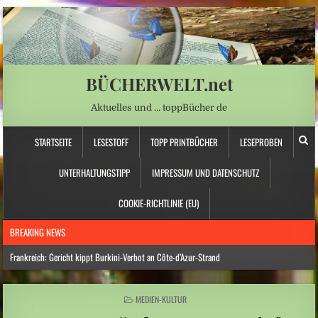
BÜCHERWELT.net
Aktuelles und … toppBücher de
STARTSEITE
LESESTOFF
TOPP PRINTBÜCHER
LESEPROBEN
UNTERHALTUNGSTIPP
IMPRESSUM UND DATENSCHUTZ
COOKIE-RICHTLINIE (EU)
BREAKING NEWS
Frankreich: Gericht kippt Burkini-Verbot an Côte-d’Azur-Strand
Hitzewelle: Rekordtief: Rhein-Pegel sinkt in Düsseldorf auf 15 Zentimeter
POSTED
MEDIEN-KULTUR
Österreich: Eine ganz neue Form von Chefsessel
IN