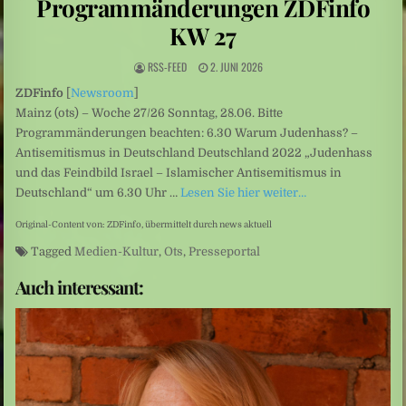
Programmänderungen ZDFinfo
Leute: Das Arschloch am Set sein? Für Frauen keine Option
KW 27
Schüsse nahe Bangkok: Thailand: 14-Jähriger tötet mehrere Menschen an Schule
RSS-FEED
2. JUNI 2026
ZDFinfo
[
Newsroom
]
Mainz (ots) – Woche 27/26 Sonntag, 28.06. Bitte
Programmänderungen beachten: 6.30 Warum Judenhass? –
Antisemitismus in Deutschland Deutschland 2022 „Judenhass
und das Feindbild Israel – Islamischer Antisemitismus in
Deutschland“ um 6.30 Uhr …
Lesen Sie hier weiter…
Original-Content von: ZDFinfo, übermittelt durch news aktuell
Tagged
Medien-Kultur
,
Ots
,
Presseportal
Auch interessant: