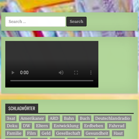
Search
for:
SCHLAGWÖRTER
3sat
Amerikaner
ARD
Bahn
Buch
Deutschlandradio
Doku
DW
Eltern
Entwicklung
Erdbeben
Fahrrad
Familie
Film
Geld
Gesellschaft
Gesundheit
Haut