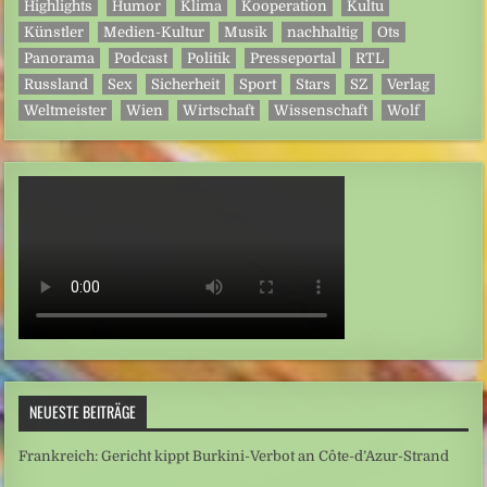
Highlights
Humor
Klima
Kooperation
Kultu
Künstler
Medien-Kultur
Musik
nachhaltig
Ots
Panorama
Podcast
Politik
Presseportal
RTL
Russland
Sex
Sicherheit
Sport
Stars
SZ
Verlag
Weltmeister
Wien
Wirtschaft
Wissenschaft
Wolf
NEUESTE BEITRÄGE
Frankreich: Gericht kippt Burkini-Verbot an Côte-d’Azur-Strand