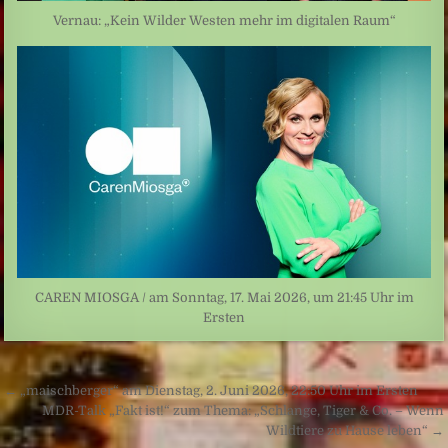
Vernau: „Kein Wilder Westen mehr im digitalen Raum“
CAREN MIOSGA / am Sonntag, 17. Mai 2026, um 21:45 Uhr im
Ersten
Beitragsnavigation
← „maischberger“ am Dienstag, 2. Juni 2026, 22:50 Uhr im Ersten
MDR-Talk „Fakt ist!“ zum Thema: „Schlange, Tiger & Co. – Wenn
Wildtiere zu Hause leben“ →