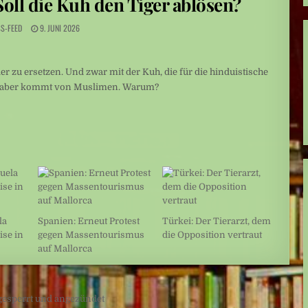
Soll die Kuh den Tiger ablösen?
an
S-FEED
9. JUNI 2026
ier zu ersetzen. Und zwar mit der Kuh, die für die hinduistische
lag aber kommt von Muslimen. Warum?
la
Spanien: Erneut Protest
Türkei: Der Tierarzt, dem
ise in
gegen Massentourismus
die Opposition vertraut
auf Mallorca
 gesperrt und angezündet