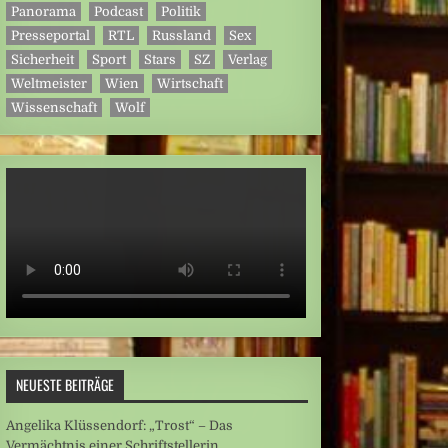
Panorama
Podcast
Politik
Presseportal
RTL
Russland
Sex
Sicherheit
Sport
Stars
SZ
Verlag
Weltmeister
Wien
Wirtschaft
Wissenschaft
Wolf
NEUESTE BEITRÄGE
Angelika Klüssendorf: „Trost“ – Das
Vermächtnis einer Schriftstellerin