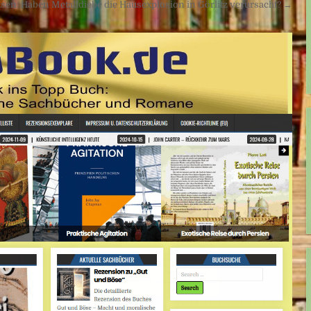
sen: Haben Metalldiebe die Hausexplosion in Görlitz verursacht? →