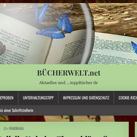
BÜCHERWELT.net
Aktuelles und … toppBücher de
SEPROBEN
UNTERHALTUNGSTIPP
IMPRESSUM UND DATENSCHUTZ
COOKIE-RICH
s einer Schriftstellerin
t für Wasserversorgung“
POSTED
PANORAMA
IN