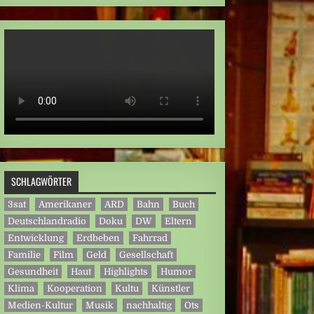
SCHLAGWÖRTER
3sat
Amerikaner
ARD
Bahn
Buch
Deutschlandradio
Doku
DW
Eltern
Entwicklung
Erdbeben
Fahrrad
Familie
Film
Geld
Gesellschaft
Gesundheit
Haut
Highlights
Humor
Klima
Kooperation
Kultu
Künstler
Medien-Kultur
Musik
nachhaltig
Ots