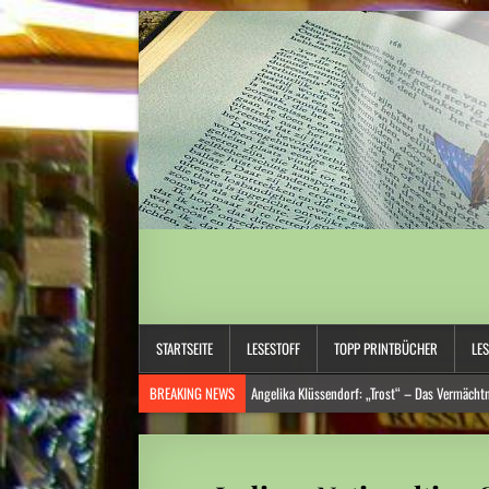
STARTSEITE
LESESTOFF
TOPP PRINTBÜCHER
LE
BREAKING NEWS
Angelika Klüssendorf: „Trost“ – Das Vermächtni
Hitzewelle: Städte- und Gemeindebund fordert „nationalen Kraftak
Niedrige Wasserstände: Auf Rekordtief