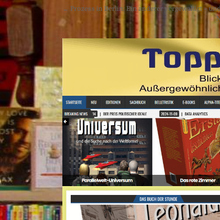
Beitragsnavigation
← Prozess in Berlin: Ein anderer vergewaltigt – un
N