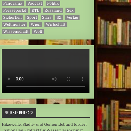
Panorama
Podcast
Politik
Presseportal
RTL
Russland
Sex
Sicherheit
Sport
Stars
SZ
Verlag
Weltmeister
Wien
Wirtschaft
Wissenschaft
Wolf
NEUESTE BEITRÄGE
Hitzewelle: Städte- und Gemeindebund fordert
„nationalen Kraftakt für Wasserversorgung“