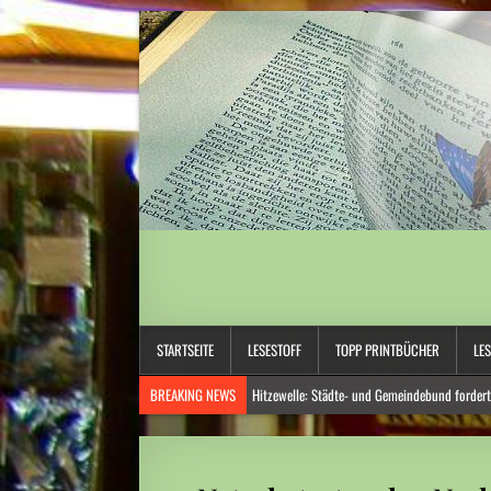
STARTSEITE
LESESTOFF
TOPP PRINTBÜCHER
LE
BREAKING NEWS
Hitzewelle: Städte- und Gemeindebund fordert
Niedrige Wasserstände: Auf Rekordtief
Umweltkatastrophe: Drohende Ölkatastrophe vor der Küste des Om