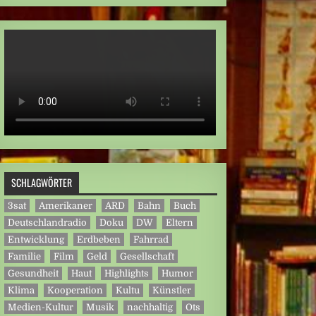
SCHLAGWÖRTER
3sat
Amerikaner
ARD
Bahn
Buch
Deutschlandradio
Doku
DW
Eltern
Entwicklung
Erdbeben
Fahrrad
Familie
Film
Geld
Gesellschaft
Gesundheit
Haut
Highlights
Humor
Klima
Kooperation
Kultu
Künstler
Medien-Kultur
Musik
nachhaltig
Ots