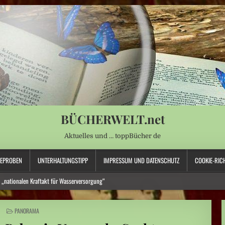
BÜCHERWELT.net
Aktuelles und … toppBücher de
SEPROBEN
UNTERHALTUNGSTIPP
IMPRESSUM UND DATENSCHUTZ
COOKIE-RICH
 „nationalen Kraftakt für Wasserversorgung“
POSTED
PANORAMA
an
IN