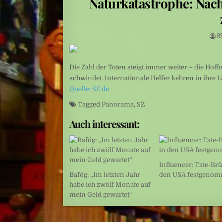
Naturkatastrophe: Nac
Sexualisierte Gewalt: Starr vor Angst
Leute: Tue Gutes und poste darüber
R
Die Zahl der Toten steigt immer weiter – die Ho
schwindet. Internationale Helfer kehren in ihre 
Quelle: SZ.de
Tagged
Panorama
,
SZ
Auch interessant:
Influencer: Tate-Brü
Bafög: „Im letzten Jahr
den USA festgeno
habe ich zwölf Monate auf
mein Geld gewartet“