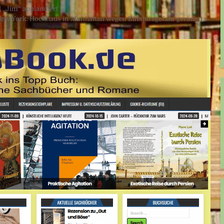
d „Jim“ applaudiert
ew York: Hochhaus in Manhattan wegen Einsturzgefahr geräumt →