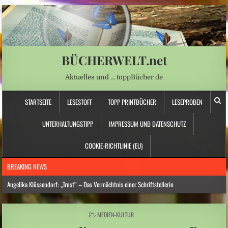
BÜCHERWELT.net
Aktuelles und … toppBücher de
STARTSEITE
LESESTOFF
TOPP PRINTBÜCHER
LESEPROBEN
UNTERHALTUNGSTIPP
IMPRESSUM UND DATENSCHUTZ
COOKIE-RICHTLINIE (EU)
BREAKING NEWS
Angelika Klüssendorf: „Trost“ – Das Vermächtnis einer Schriftstellerin
Hitzewelle: Städte- und Gemeindebund fordert „nationalen Kraftakt für
Wasserversorgung“
POSTED
MEDIEN-KULTUR
IN