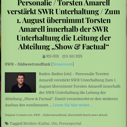
Personalie / Torsten Amarell
Niedrige Wasserstände: Auf Rekordtief
verstärkt SWR Unterhaltung / Zum
Umweltkatastrophe: Drohende Ölkatastrophe vor der Küste des Oman
1. August übernimmt Torsten
Sexualisierte Gewalt: Starr vor Angst
Amarell innerhalb der SWR
Unterhaltung die Leitung der
Abteilung „Show & Factual“
RSS-FEED
9. JULI 2026
SWR – Südwestrundfunk
[
Newsroom
]
Baden-Baden (ots) – Personalie Torsten
Amarell verstärkt SWR Unterhaltung Zum 1.
August übernimmt Torsten Amarell innerhalb
der SWR Unterhaltung die Leitung der
Abteilung „Show & Factual“. Damit verantwortet er den weiteren
Ausbau des nonlinearen …
Lesen Sie hier weiter…
Original-Content von: SWR – Südwestrundfunk, übermittelt durch news aktuell
Tagged
Medien-Kultur
,
Ots
,
Presseportal