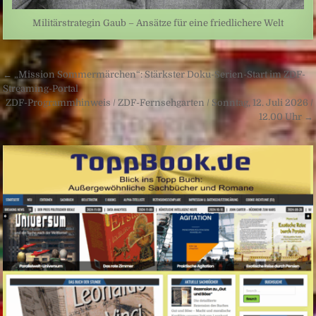
Militärstrategin Gaub – Ansätze für eine friedlichere Welt
Beitragsnavigation
← „Mission Sommermärchen“: Stärkster Doku-Serien-Start im ZDF-
Streaming-Portal
ZDF-Programmhinweis / ZDF-Fernsehgarten / Sonntag, 12. Juli 2026 /
12.00 Uhr →