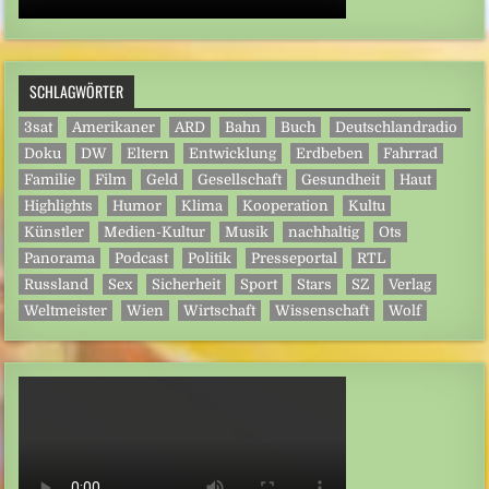
SCHLAGWÖRTER
3sat
Amerikaner
ARD
Bahn
Buch
Deutschlandradio
Doku
DW
Eltern
Entwicklung
Erdbeben
Fahrrad
Familie
Film
Geld
Gesellschaft
Gesundheit
Haut
Highlights
Humor
Klima
Kooperation
Kultu
Künstler
Medien-Kultur
Musik
nachhaltig
Ots
Panorama
Podcast
Politik
Presseportal
RTL
Russland
Sex
Sicherheit
Sport
Stars
SZ
Verlag
Weltmeister
Wien
Wirtschaft
Wissenschaft
Wolf