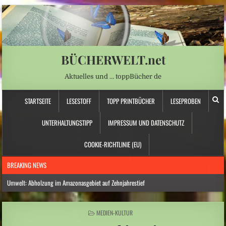
BÜCHERWELT.net
Aktuelles und … toppBücher de
STARTSEITE
LESESTOFF
TOPP PRINTBÜCHER
LESEPROBEN
UNTERHALTUNGSTIPP
IMPRESSUM UND DATENSCHUTZ
COOKIE-RICHTLINIE (EU)
BREAKING NEWS
Umwelt: Abholzung im Amazonasgebiet auf Zehnjahrestief
Nordamerika: Westkanadische Provinz ruft wegen Waldbränden Notstand aus
POSTED
MEDIEN-KULTUR
Norwegen: Deutscher Reisebus in Norwegen verunglückt – mehrere Verletzte
IN