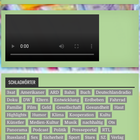
SCHLAGWÖRTER
3sat
Amerikaner
ARD
Bahn
Buch
Deutschlandradio
Doku
DW
Eltern
Entwicklung
Erdbeben
Fahrrad
Familie
Film
Geld
Gesellschaft
Gesundheit
Haut
Highlights
Humor
Klima
Kooperation
Kultu
Künstler
Medien-Kultur
Musik
nachhaltig
Ots
Panorama
Podcast
Politik
Presseportal
RTL
Russland
Sex
Sicherheit
Sport
Stars
SZ
Verlag