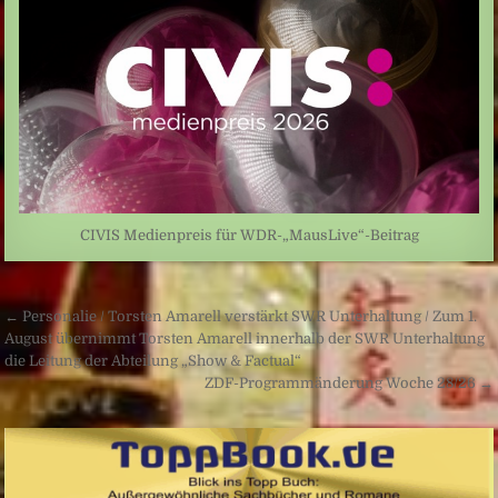
CIVIS Medienpreis für WDR-„MausLive“-Beitrag
Beitragsnavigation
← Personalie / Torsten Amarell verstärkt SWR Unterhaltung / Zum 1.
August übernimmt Torsten Amarell innerhalb der SWR Unterhaltung
die Leitung der Abteilung „Show & Factual“
ZDF-Programmänderung Woche 28/26 →