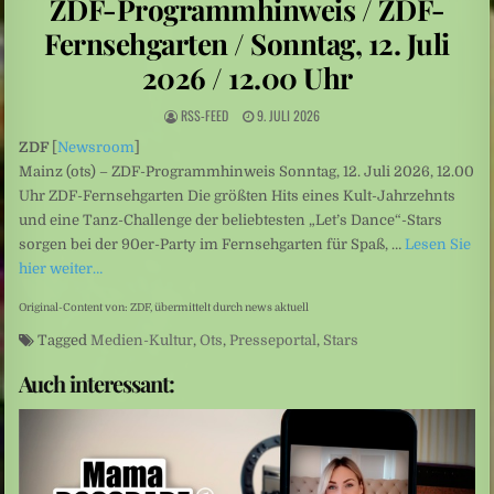
ZDF-Programmhinweis / ZDF-
Italien: Waldbrand am Gardasee: Mehr als 200 Menschen in Sicherheit gebracht
Fernsehgarten / Sonntag, 12. Juli
Schüleraustausch: Plötzlich verschwand „Sexuelle Belästigung“ aus der Betreffzeile
2026 / 12.00 Uhr
RSS-FEED
9. JULI 2026
ZDF
[
Newsroom
]
Mainz (ots) – ZDF-Programmhinweis Sonntag, 12. Juli 2026, 12.00
Uhr ZDF-Fernsehgarten Die größten Hits eines Kult-Jahrzehnts
und eine Tanz-Challenge der beliebtesten „Let’s Dance“-Stars
sorgen bei der 90er-Party im Fernsehgarten für Spaß, …
Lesen Sie
hier weiter…
Original-Content von: ZDF, übermittelt durch news aktuell
Tagged
Medien-Kultur
,
Ots
,
Presseportal
,
Stars
Auch interessant: